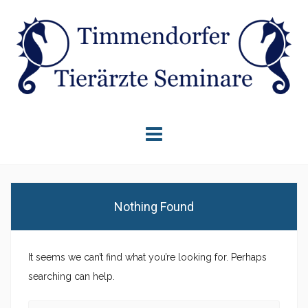
Skip
to
content
Nothing Found
It seems we can’t find what you’re looking for. Perhaps
searching can help.