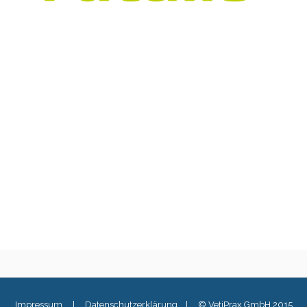
Impressum
|
Datenschutzerklärung
|
© VetiPrax GmbH 2015