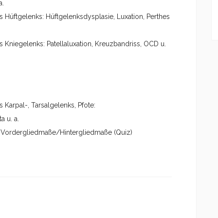
a.
 Hüftgelenks: Hüftgelenksdysplasie, Luxation, Perthes
 Kniegelenks: Patellaluxation, Kreuzbandriss, OCD u.
 Karpal-, Tarsalgelenks, Pfote:
 u. a.
n Vordergliedmaße/Hintergliedmaße (Quiz)