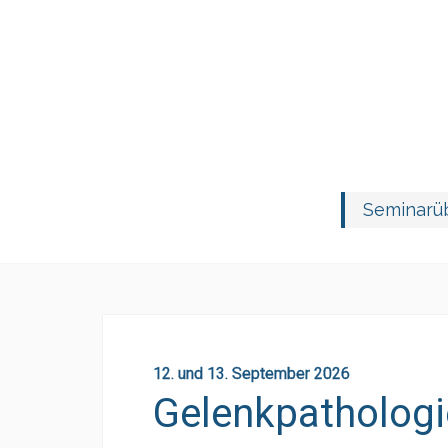
Skip
Seminarüb
to
content
12. und 13. September 2026
Gelenkpatholog