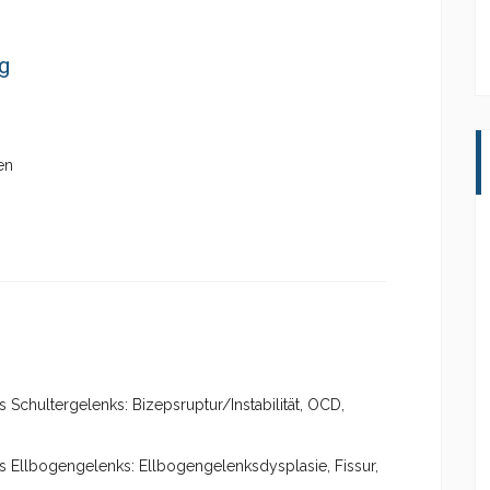
g
en
 Schultergelenks: Bizepsruptur/Instabilität, OCD,
s Ellbogengelenks: Ellbogengelenksdysplasie, Fissur,