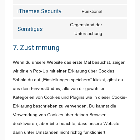
Consent
iThemes Security
to
Funktional
Consent
service
to
Gegenstand der
wordpress
Sonstiges
service
Consent
Untersuchung
ithemes-
to
7. Zustimmung
security
service
sonstiges
Wenn du unsere Website das erste Mal besuchst, zeigen
wir dir ein Pop-Up mit einer Erklärung über Cookies.
Sobald du auf „Einstellungen speichern“ klickst, gibst du
uns dein Einverständnis, alle von dir gewählten
Kategorien von Cookies und Plugins wie in dieser Cookie-
Erklärung beschrieben zu verwenden. Du kannst die
Verwendung von Cookies über deinen Browser
deaktivieren, aber bitte beachte, dass unsere Website
dann unter Umständen nicht richtig funktioniert.