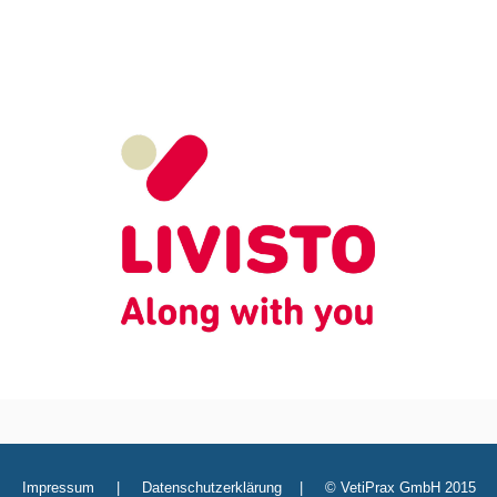
Impressum
|
Datenschutzerklärung
|
© VetiPrax GmbH 2015