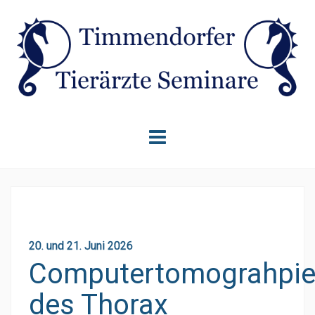
Skip
to
content
20. und 21. Juni 2026
Computertomograhpi
des Thorax